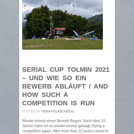
SERIAL CUP TOLMIN 2021
– UND WIE SO EIN
BEWERB ABLÄUFT / AND
HOW SUCH A
COMPETITION IS RUN
POSTED BY
VERA POLASCHEGG
Wieder einmal einen Bewerb fliegen. Nach über 10
Jahren habe ich es wieder einmal gewagt. Flying a
competition again. After more than 10 years I dared to