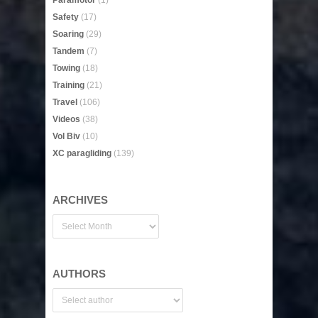
Paramotor
(1)
Safety
(17)
Soaring
(29)
Tandem
(7)
Towing
(18)
Training
(21)
Travel
(106)
Videos
(38)
Vol Biv
(10)
XC paragliding
(139)
ARCHIVES
AUTHORS