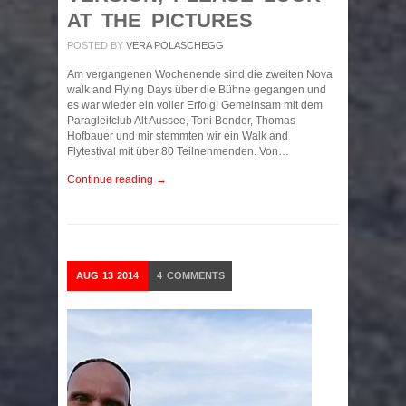
AT THE PICTURES
POSTED BY
VERA POLASCHEGG
Am vergangenen Wochenende sind die zweiten Nova
walk and Flying Days über die Bühne gegangen und
es war wieder ein voller Erfolg! Gemeinsam mit dem
Paragleitclub Alt Aussee, Toni Bender, Thomas
Hofbauer und mir stemmten wir ein Walk and
Flytestival mit über 80 Teilnehmenden. Von…
Continue reading →
AUG
13
2014
4
COMMENTS