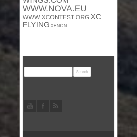
WINGS.COM
WWW.NOVA.EU
XC
WWW.XCONTEST.ORG
FLYING
XENON