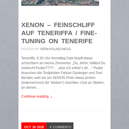
XENON – FEINSCHLIFF
AUF TENERIFFA / FINE-
TUNING ON TENERIFE
POSTED BY
VERA POLASCHEGG
Teneriffa, 9.30 Uhr Vormittag Fabi klopft etwas
schüchtern an meine Zimmertür. „Du, ähhh, hättest Du
vielleicht Puder????…..also ich erklär’s dir…“ Puder
brauchen die Testpiloten Fabian Gasteiger und Toni
Bender, weil sie am XENON Proto etwas picken
(österreichisch für “kleben”) möchten. Und an Stellen,
an denen…
Continue reading →
OCT
16
2018
4
COMMENTS