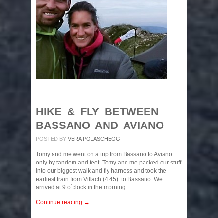
HIKE & FLY BETWEEN
BASSANO AND AVIANO
POSTED BY
VERA POLASCHEGG
Tomy and me went on a trip from Bassano to Aviano
only by tandem and feet. Tomy and me packed our stuff
into our biggest walk and fly harness and took the
earliest train from Villach (4.45) to Bassano. We
arrived at 9 o´clock in the morning….
Continue reading →