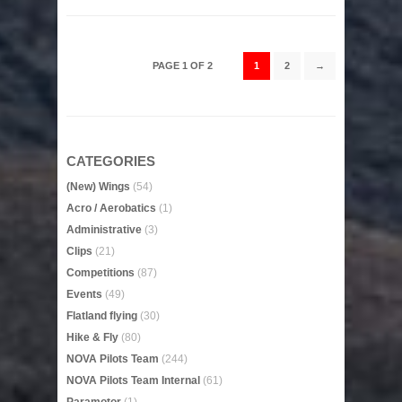
PAGE 1 OF 2
1
2
→
CATEGORIES
(New) Wings
(54)
Acro / Aerobatics
(1)
Administrative
(3)
Clips
(21)
Competitions
(87)
Events
(49)
Flatland flying
(30)
Hike & Fly
(80)
NOVA Pilots Team
(244)
NOVA Pilots Team Internal
(61)