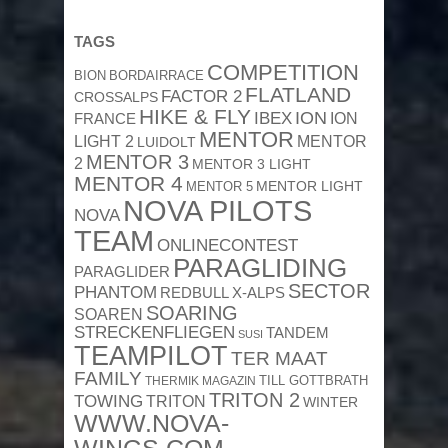
TAGS
COMPETITION
BION
BORDAIRRACE
FLATLAND
FACTOR 2
CROSSALPS
HIKE & FLY
ION
IBEX
ION
FRANCE
MENTOR
MENTOR
LIGHT 2
LUIDOLT
MENTOR 3
2
MENTOR 3 LIGHT
MENTOR 4
MENTOR 5
MENTOR LIGHT
NOVA PILOTS
NOVA
TEAM
ONLINECONTEST
PARAGLIDING
PARAGLIDER
SECTOR
PHANTOM
REDBULL X-ALPS
SOARING
SOAREN
STRECKENFLIEGEN
TANDEM
SUSI
TEAMPILOT
TER MAAT
FAMILY
TILL GOTTBRATH
THERMIK MAGAZIN
TRITON 2
TOWING
TRITON
WINTER
WWW.NOVA-