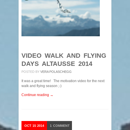
VIDEO WALK AND FLYING
DAYS ALTAUSSE 2014
POSTED BY
VERA POLASCHEGG
It was a great time! The motivation video for the next
walk and flying season ;-)
Continue reading →
OCT
15
2014
1
COMMENT