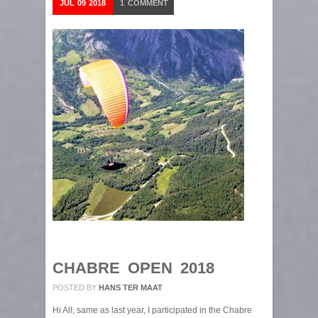
JUL
09
2018
1
COMMENT
CHABRE OPEN 2018
POSTED BY
HANS TER MAAT
Hi All, same as last year, I participated in the Chabre