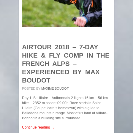
AIRTOUR 2018 – 7-DAY
HIKE & FLY COMP IN THE
FRENCH ALPS –
EXPERIENCED BY MAX
BOUDOT
POSTED BY
MAXIME BOUDOT
Day 1: St Hilaire – Valbonnais 2 flights 15 km – 56 km
hike – 2852 m ascent 09:00h Race starts in Saint
Hilaire (Coupe Icare’s hometown) with a glide to
Belledone mountain range. Most of us land at Villard-
Bonnot in a building site surrounded…
Continue reading →