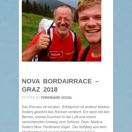
NOVA BORDAIRRACE –
GRAZ 2018
POSTED BY
FERDINAND VOGEL
Das Rennen ist vorüber.. Erfolgreich ist anders! Markus
Anders gewinnt das Rennen verdient Ein spiel mit den
Beinen, einmal Duschen in der Luft und einem
vernichtenden Umweg zum Schluss. Grün: Markus
Anders Blau: Ferdinand Vogel Der Aufstieg aus dem