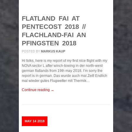
FLATLAND FAI AT
PENTECOST 2018 //
FLACHLAND-FAI AN
PFINGSTEN 2018
POSTED BY
MARKUS KAUP
Hi folks, here is my report of my first nice flight with my
NOVA sector L after winch-towing in der north-west
german flatlands from 19th may 2018. I’m sorry the
report is in german. Das wurde auch mal Zeit! Endlich
mal wieder gutes Flugwetter mit Thermik…
Continue reading →
MAY
14
2018