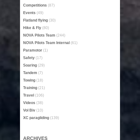
Competitions
(87)
Events
(49)
Flatland flying
(30)
Hike & Fly
(80)
NOVA Pilots Team
(244)
NOVA Pilots Team Internal
(61)
Paramotor
(1)
Safety
(17)
Soaring
(29)
Tandem
(7)
Towing
(18)
Training
(21)
Travel
(106)
Videos
(38)
Vol Biv
(10)
XC paragliding
(139)
ARCHIVES