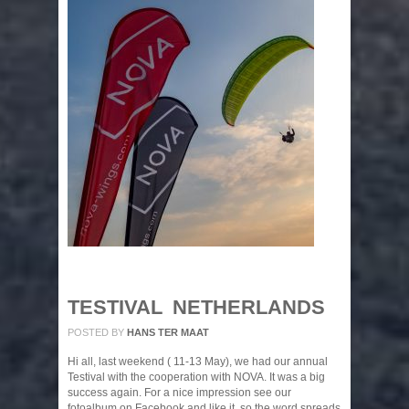
TESTIVAL NETHERLANDS
POSTED BY
HANS TER MAAT
Hi all, last weekend ( 11-13 May), we had our annual
Testival with the cooperation with NOVA. It was a big
success again. For a nice impression see our
fotoalbum on Facebook and like it, so the word spreads