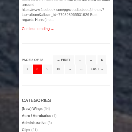
arround:
https://www.facebook.com/pg/cloudtocloud/photos/?
tab=album&album_id=779898965531926 Best
regards Hans (the…
Continue reading →
PAGE 8 OF 38
← FIRST
...
←
6
7
8
9
10
→
...
LAST →
CATEGORIES
(New) Wings
(54)
Acro / Aerobatics
(1)
Administrative
(3)
Clips
(21)