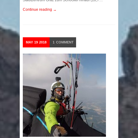
Stadtzentrum Graz zum Schöckel hinauf (18,7…
Continue reading →
MAY
19
2018
1
COMMENT