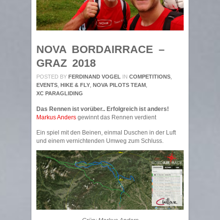
NOVA BORDAIRRACE –
GRAZ 2018
POSTED BY
FERDINAND VOGEL
IN
COMPETITIONS
,
EVENTS
,
HIKE & FLY
,
NOVA PILOTS TEAM
,
XC PARAGLIDING
Das Rennen ist vorüber.. Erfolgreich ist anders!
Markus Anders
gewinnt das Rennen verdient
Ein spiel mit den Beinen, einmal Duschen in der Luft
und einem vernichtenden Umweg zum Schluss.