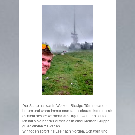
Der Startplatz war in Wolken. Riesige Türme standen
herum und wann immer man raus schauen konnte, sah
es nicht besser werdend aus. Irgendwann entschied
ich mit als einer der ersten es in einer kleinen Gruppe
guter Piloten zu wagen.
Wir flogen sofort ins Lee nach Norden. Schatten und