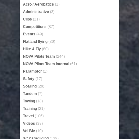
Acro / Aerobatics
(1)
Administrative
(3)
Clips
(21)
Competitions
(87)
Events
(49)
Flatland flying
(30)
Hike & Fly
(80)
NOVA Pilots Team
(244)
NOVA Pilots Team Internal
(61)
Paramotor
(1)
Safety
(17)
Soaring
(29)
Tandem
(7)
Towing
(18)
Training
(21)
Travel
(106)
Videos
(38)
Vol Biv
(10)
XC paragliding
(139)