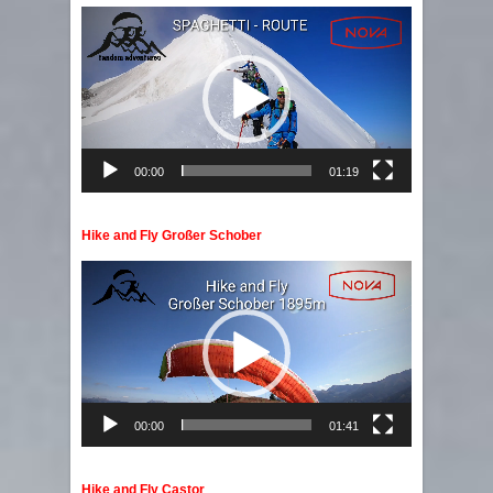
Video
Player
00:00
01:19
Hike and Fly Großer Schober
Video
Player
00:00
01:41
Hike and Fly Castor