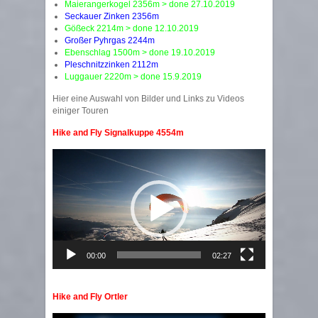
Maierangerkogel 2356m > done 27.10.2019
Seckauer Zinken 2356m
Gößeck 2214m > done 12.10.2019
Großer Pyhrgas 2244m
Ebenschlag 1500m > done 19.10.2019
Pleschnitzzinken 2112m
Luggauer 2220m > done 15.9.2019
Hier eine Auswahl von Bilder und Links zu Videos
einiger Touren
Hike and Fly Signalkuppe 4554m
Video
Player
00:00
02:27
Hike and Fly Ortler
Video