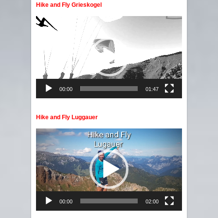
Hike and Fly Grieskogel
Video
Player
00:00
01:47
Hike and Fly Luggauer
Video
Player
00:00
02:00