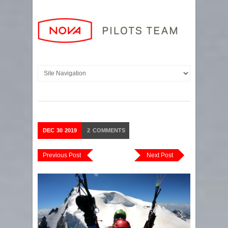
DEC
30
2019
2
COMMENTS
Previous Post
Next Post