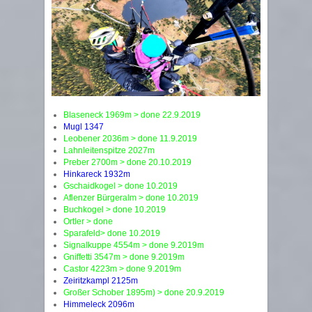
Blaseneck 1969m > done 22.9.2019
Mugl 1347
Leobener 2036m > done 11.9.2019
Lahnleitenspitze 2027m
Preber 2700m > done 20.10.2019
Hinkareck 1932m
Gschaidkogel > done 10.2019
Aflenzer Bürgeralm > done 10.2019
Buchkogel > done 10.2019
Ortler > done
Sparafeld> done 10.2019
Signalkuppe 4554m > done 9.2019m
Gniffetti 3547m > done 9.2019m
Castor 4223m > done 9.2019m
Zeiritzkampl 2125m
Großer Schober 1895m) > done 20.9.2019
Himmeleck 2096m