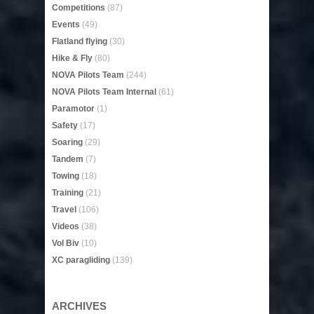
Competitions
(87)
Events
(49)
Flatland flying
(30)
Hike & Fly
(80)
NOVA Pilots Team
(244)
NOVA Pilots Team Internal
(61)
Paramotor
(1)
Safety
(17)
Soaring
(29)
Tandem
(7)
Towing
(18)
Training
(21)
Travel
(106)
Videos
(38)
Vol Biv
(10)
XC paragliding
(139)
ARCHIVES