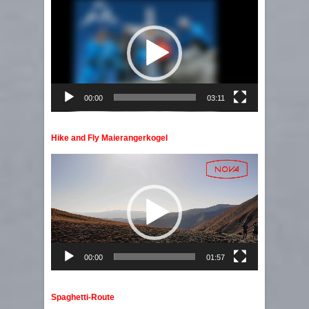
Player
00:00
03:11
Hike and Fly Maierangerkogel
Video
Player
00:00
01:57
Spaghetti-Route