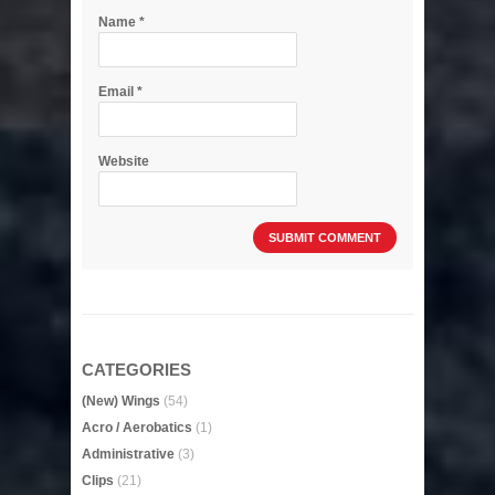
Name
*
Email
*
Website
CATEGORIES
(New) Wings
(54)
Acro / Aerobatics
(1)
Administrative
(3)
Clips
(21)