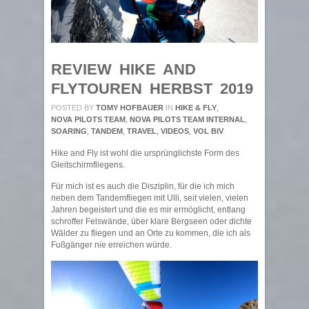
REVIEW HIKE AND
FLYTOUREN HERBST 2019
POSTED BY
TOMY HOFBAUER
IN
HIKE & FLY
,
NOVA PILOTS TEAM
,
NOVA PILOTS TEAM INTERNAL
,
SOARING
,
TANDEM
,
TRAVEL
,
VIDEOS
,
VOL BIV
Hike and Fly ist wohl die ursprünglichste Form des
Gleitschirmfliegens.
Für mich ist es auch die Disziplin, für die ich mich
neben dem Tandemfliegen mit Ulli, seit vielen, vielen
Jahren begeistert und die es mir ermöglicht, entlang
schroffer Felswände, über klare Bergseen oder dichte
Wälder zu fliegen und an Orte zu kommen, die ich als
Fußgänger nie erreichen würde.