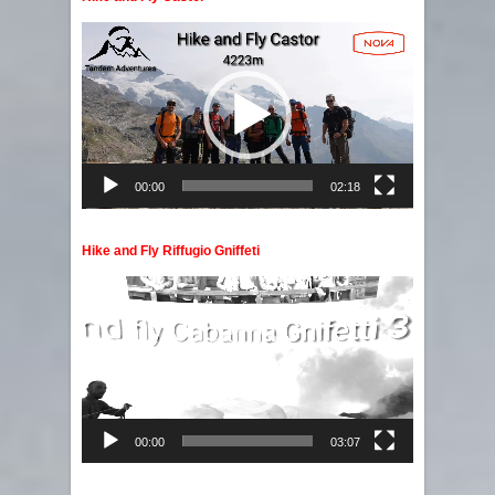
Video
Player
00:00
02:18
Hike and Fly Riffugio Gniffeti
Video
Player
00:00
03:07