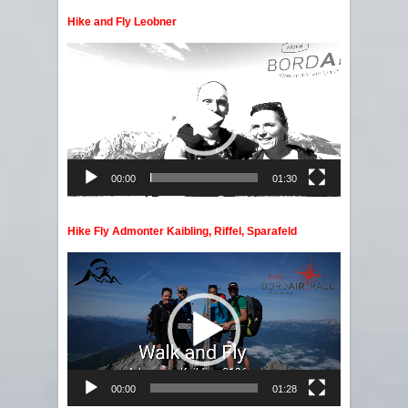
Hike and Fly Leobner
Video
Player
00:00
01:30
Hike Fly Admonter Kaibling, Riffel, Sparafeld
Video
Player
00:00
01:28