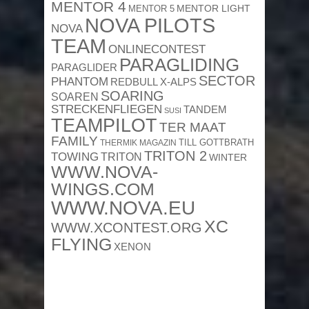
MENTOR 4
MENTOR 5
MENTOR LIGHT
NOVA PILOTS
NOVA
TEAM
ONLINECONTEST
PARAGLIDING
PARAGLIDER
SECTOR
PHANTOM
REDBULL X-ALPS
SOARING
SOAREN
STRECKENFLIEGEN
TANDEM
SUSI
TEAMPILOT
TER MAAT
FAMILY
TILL GOTTBRATH
THERMIK MAGAZIN
TRITON 2
TOWING
TRITON
WINTER
WWW.NOVA-
WINGS.COM
WWW.NOVA.EU
XC
WWW.XCONTEST.ORG
FLYING
XENON