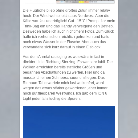
Die Flughöhe blieb ohne großes Zutun immer relativ
hoch. Der Wind wehte leicht aus Nordwest. Aber die
Kälte war fast unerträglich! Gut –15°C! Prompt fror mein
Trink-Bag ein und das Handy verweigerte den Betrieb.
Deswegen habe ich auch nicht mehr Fotos. Zum Glück
hatte ich vorher schon reichlich getrunken und hatte
noch etwas Wasser in der Flasche. Aber auch das
verwandelte sich kurz darauf in einen Eisblock.
Aus dem Ahrntal raus ging es westwärts in fast in
direkter Linie Richtung Sterzing. Es war sehr labil. Die
Wolken erreichten bereits stattliche Größen und
begannen Abschattungen zu werfen. Hier und da
musste ich einen Schneeschauer umfliegen. Das
Ridnaun-Tal erwartete mich fast wolkenfrei, wohl
wegen des etwas stärker gewordenen, aber immer
noch gut fliegbaren Westwinds. Ich gab dem ION 6
Light jedenfalls tüchtig die Sporen.