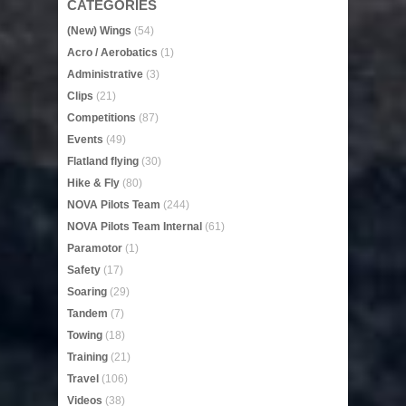
CATEGORIES
(New) Wings
(54)
Acro / Aerobatics
(1)
Administrative
(3)
Clips
(21)
Competitions
(87)
Events
(49)
Flatland flying
(30)
Hike & Fly
(80)
NOVA Pilots Team
(244)
NOVA Pilots Team Internal
(61)
Paramotor
(1)
Safety
(17)
Soaring
(29)
Tandem
(7)
Towing
(18)
Training
(21)
Travel
(106)
Videos
(38)