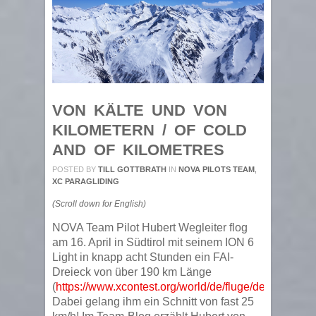
VON KÄLTE UND VON
KILOMETERN / OF COLD
AND OF KILOMETRES
POSTED BY
TILL GOTTBRATH
IN
NOVA PILOTS TEAM
,
XC PARAGLIDING
(Scroll down for English)
NOVA Team Pilot Hubert Wegleiter flog
am 16. April in Südtirol mit seinem ION 6
Light in knapp acht Stunden ein FAI-
Dreieck von über 190 km Länge
(
https://www.xcontest.org/world/de/fluge/details/:Hu
Dabei gelang ihm ein Schnitt von fast 25