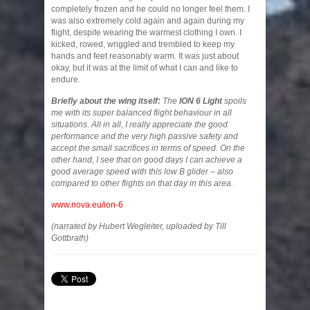
completely frozen and he could no longer feel them. I
was also extremely cold again and again during my
flight, despite wearing the warmest clothing I own. I
kicked, rowed, wriggled and trembled to keep my
hands and feet reasonably warm. It was just about
okay, but it was at the limit of what I can and like to
endure.
Briefly about the wing itself:
The
ION 6 Light
spoils
me with its super balanced flight behaviour in all
situations. All in all, I really appreciate the good
performance and the very high passive safety and
accept the small sacrifices in terms of speed. On the
other hand, I see that on good days I can achieve a
good average speed with this low B glider – also
compared to other flights on that day in this area.
www.nova.eu/ion-6
(narrated by Hubert Wegleiter, uploaded by Till
Gottbrath)