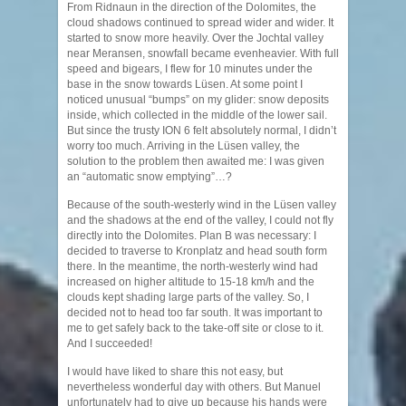
From Ridnaun in the direction of the Dolomites, the
cloud shadows continued to spread wider and wider. It
started to snow more heavily. Over the Jochtal valley
near Meransen, snowfall became evenheavier. With full
speed and bigears, I flew for 10 minutes under the
base in the snow towards Lüsen. At some point I
noticed unusual “bumps” on my glider: snow deposits
inside, which collected in the middle of the lower sail.
But since the trusty ION 6 felt absolutely normal, I didn’t
worry too much. Arriving in the Lüsen valley, the
solution to the problem then awaited me: I was given
an “automatic snow emptying”…?
Because of the south-westerly wind in the Lüsen valley
and the shadows at the end of the valley, I could not fly
directly into the Dolomites. Plan B was necessary: I
decided to traverse to Kronplatz and head south form
there. In the meantime, the north-westerly wind had
increased on higher altitude to 15-18 km/h and the
clouds kept shading large parts of the valley. So, I
decided not to head too far south. It was important to
me to get safely back to the take-off site or close to it.
And I succeeded!
I would have liked to share this not easy, but
nevertheless wonderful day with others. But Manuel
unfortunately had to give up because his hands were