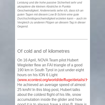
Leistung und die hohe passive Sicherheit sehr und
akzeptiere die kleinen Abstriche in Punkto
Geschwindigkeit. Andererseits sehe ich, dass ich an
guten Tagen mit diesem Low B-Schirm eine gute
Durchschnittsgeschwindigkeit erzielen kann – auch im
Vergleich zu anderen Flügen an diesem Tag in dieser
Gegend.
Of cold and of kilometres
On 16 April, NOVA Team pilot Hubert
Wegleiter flew an FAI triangle of a good
190 km in South Tyrol in just under eight
hours on his ION 6 Light
(
www.xcontest.org/world/de/fluge/details/:Hubi1/16.
He achieved an average speed of almost
25 km/h! In this blog post, Hubert talks
about the coldest flight of his life, snow
accumulation inside the glider and how
good it is to always have a plan B. Here is