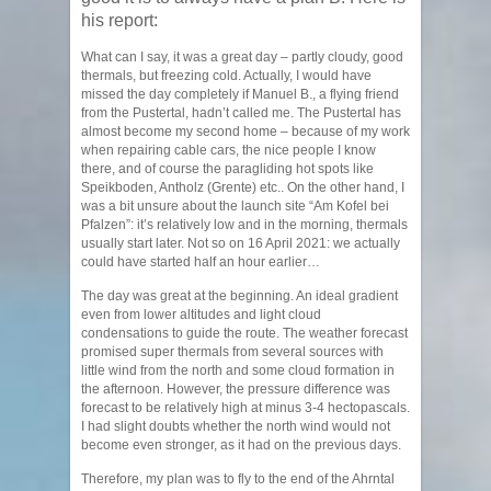
his report:
What can I say, it was a great day – partly cloudy, good
thermals, but freezing cold. Actually, I would have
missed the day completely if Manuel B., a flying friend
from the Pustertal, hadn’t called me. The Pustertal has
almost become my second home – because of my work
when repairing cable cars, the nice people I know
there, and of course the paragliding hot spots like
Speikboden, Antholz (Grente) etc.. On the other hand, I
was a bit unsure about the launch site “Am Kofel bei
Pfalzen”: it’s relatively low and in the morning, thermals
usually start later. Not so on 16 April 2021: we actually
could have started half an hour earlier…
The day was great at the beginning. An ideal gradient
even from lower altitudes and light cloud
condensations to guide the route. The weather forecast
promised super thermals from several sources with
little wind from the north and some cloud formation in
the afternoon. However, the pressure difference was
forecast to be relatively high at minus 3-4 hectopascals.
I had slight doubts whether the north wind would not
become even stronger, as it had on the previous days.
Therefore, my plan was to fly to the end of the Ahrntal