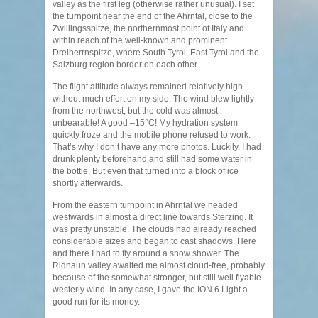
valley as the first leg (otherwise rather unusual). I set
the turnpoint near the end of the Ahrntal, close to the
Zwillingsspitze, the northernmost point of Italy and
within reach of the well-known and prominent
Dreiherrnspitze, where South Tyrol, East Tyrol and the
Salzburg region border on each other.
The flight altitude always remained relatively high
without much effort on my side. The wind blew lightly
from the northwest, but the cold was almost
unbearable! A good –15°C! My hydration system
quickly froze and the mobile phone refused to work.
That’s why I don’t have any more photos. Luckily, I had
drunk plenty beforehand and still had some water in
the bottle. But even that turned into a block of ice
shortly afterwards.
From the eastern turnpoint in Ahrntal we headed
westwards in almost a direct line towards Sterzing. It
was pretty unstable. The clouds had already reached
considerable sizes and began to cast shadows. Here
and there I had to fly around a snow shower. The
Ridnaun valley awaited me almost cloud-free, probably
because of the somewhat stronger, but still well flyable
westerly wind. In any case, I gave the ION 6 Light a
good run for its money.