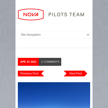
APR
22
2021
2
COMMENTS
Previous Post
Next Post