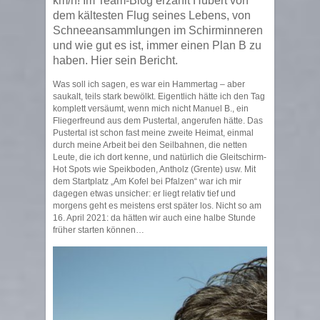
km/h! Im Team-Blog erzählt Hubert von
dem kältesten Flug seines Lebens, von
Schneeansammlungen im Schirminneren
und wie gut es ist, immer einen Plan B zu
haben. Hier sein Bericht.
Was soll ich sagen, es war ein Hammertag – aber
saukalt, teils stark bewölkt. Eigentlich hätte ich den Tag
komplett versäumt, wenn mich nicht Manuel B., ein
Fliegerfreund aus dem Pustertal, angerufen hätte. Das
Pustertal ist schon fast meine zweite Heimat, einmal
durch meine Arbeit bei den Seilbahnen, die netten
Leute, die ich dort kenne, und natürlich die Gleitschirm-
Hot Spots wie Speikboden, Antholz (Grente) usw. Mit
dem Startplatz „Am Kofel bei Pfalzen“ war ich mir
dagegen etwas unsicher: er liegt relativ tief und
morgens geht es meistens erst später los. Nicht so am
16. April 2021: da hätten wir auch eine halbe Stunde
früher starten können…