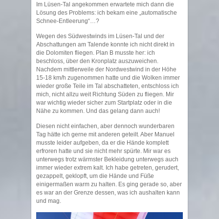
Im Lüsen-Tal angekommen erwartete mich dann die
Lösung des Problems: ich bekam eine „automatische
Schnee-Entleerung“…?
Wegen des Südwestwinds im Lüsen-Tal und der
Abschattungen am Talende konnte ich nicht direkt in
die Dolomiten fliegen. Plan B musste her: ich
beschloss, über den Kronplatz auszuweichen.
Nachdem mittlerweile der Nordwestwind in der Höhe
15-18 km/h zugenommen hatte und die Wolken immer
wieder große Teile im Tal abschatteten, entschloss ich
mich, nicht allzu weit Richtung Süden zu fliegen. Mir
war wichtig wieder sicher zum Startplatz oder in die
Nähe zu kommen. Und das gelang dann auch!
Diesen nicht einfachen, aber dennoch wunderbaren
Tag hätte ich gerne mit anderen geteilt. Aber Manuel
musste leider aufgeben, da er die Hände komplett
erfroren hatte und sie nicht mehr spürte. Mir war es
unterwegs trotz wärmster Bekleidung unterwegs auch
immer wieder extrem kalt. Ich habe getreten, gerudert,
gezappelt, geklopft, um die Hände und Füße
einigermaßen warm zu halten. Es ging gerade so, aber
es war an der Grenze dessen, was ich aushalten kann
und mag.