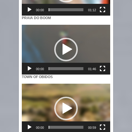
00:00
01:12
PRAIA DO BOOM
Video
Player
00:00
01:46
TOWN OF OBIDOS
Video
Player
00:00
00:59