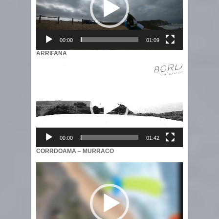
00:00
01:09
ARRIFANA
Video
Player
00:00
01:42
CORRDOAMA – MURRACO
Video
Player