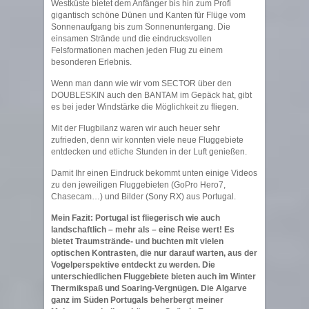
Westküste bietet dem Anfänger bis hin zum Profi
gigantisch schöne Dünen und Kanten für Flüge vom
Sonnenaufgang bis zum Sonnenuntergang. Die
einsamen Strände und die eindrucksvollen
Felsformationen machen jeden Flug zu einem
besonderen Erlebnis.
Wenn man dann wie wir vom SECTOR über den
DOUBLESKIN auch den BANTAM im Gepäck hat, gibt
es bei jeder Windstärke die Möglichkeit zu fliegen.
Mit der Flugbilanz waren wir auch heuer sehr
zufrieden, denn wir konnten viele neue Fluggebiete
entdecken und etliche Stunden in der Luft genießen.
Damit Ihr einen Eindruck bekommt unten einige Videos
zu den jeweiligen Fluggebieten (GoPro Hero7,
Chasecam…) und Bilder (Sony RX) aus Portugal.
Mein Fazit: Portugal ist fliegerisch wie auch
landschaftlich – mehr als – eine Reise wert! Es
bietet Traumstrände- und buchten mit vielen
optischen Kontrasten, die nur darauf warten, aus der
Vogelperspektive entdeckt zu werden. Die
unterschiedlichen Fluggebiete bieten auch im Winter
Thermikspaß und Soaring-Vergnügen. Die Algarve
ganz im Süden Portugals beherbergt meiner