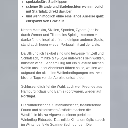
spektakuläre Steilklippen
schöne Strände und Badebuchten wenn möglich
mit Startplatz direkt darüber
und wenn möglich ohne eine lange Anreise ganz
entspannt von Graz aus
Neben Marokko, Sizilien, Spanien, Zypern (das ist
durch Werner und Till neu ins Spiel gekommen >
danke für die Inspiration) und einigen anderen Spots,
stand auch heuer wieder Portugal mit auf der Liste.
Da Ulli und ich flexibel sind und teilweise mit Zelt und
Schlafsack, im hike & fly-Style unterwegs sein wollten,
mussten wir außer dem Flug nur ein Mietauto buchen.
Wohin uns unser Abenteuer führen sollte, wollten wir
aufgrund der aktuellen Wetterbedingungen erst zwei
bis drei Tage vor der Abreise entscheiden.
Schlussendlich fiel die Wahl, auch weil Freunde aus
Hamburg (Klaus und Barnie) dort waren, wieder auf
Portugal
.
Die wunderschöne Küstenlandschaft, faszinierende
Fauna und historischen Altstädte machen die
Westküste bis zur Algarve zu einem perfekten
Winterflug-Eldorado. Das milde Klima ermöglicht auch
im Winter perfekte Soaring-Bedingungen. Die