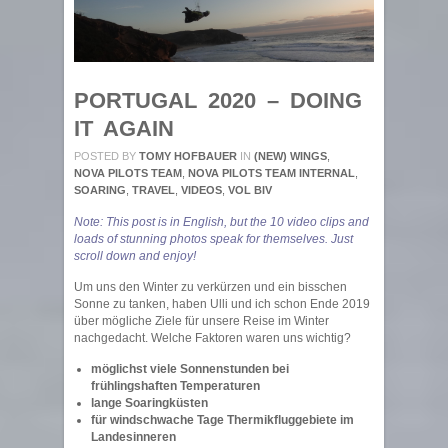
PORTUGAL 2020 – DOING
IT AGAIN
POSTED BY
TOMY HOFBAUER
IN
(NEW) WINGS
,
NOVA PILOTS TEAM
,
NOVA PILOTS TEAM INTERNAL
,
SOARING
,
TRAVEL
,
VIDEOS
,
VOL BIV
Note: This post is in English, but the 10 video clips and
loads of stunning photos speak for themselves. Just
scroll down and enjoy!
Um uns den Winter zu verkürzen und ein bisschen
Sonne zu tanken, haben Ulli und ich schon Ende 2019
über mögliche Ziele für unsere Reise im Winter
nachgedacht. Welche Faktoren waren uns wichtig?
möglichst viele Sonnenstunden bei
frühlingshaften Temperaturen
lange Soaringküsten
für windschwache Tage Thermikfluggebiete im
Landesinneren