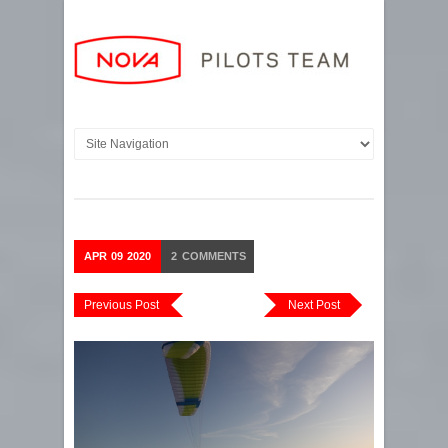
APR
09
2020
2
COMMENTS
Previous Post
Next Post