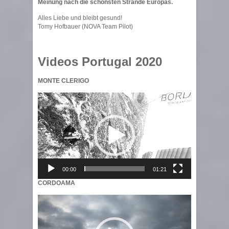
Meinung nach die schönsten Strände Europas.
Alles Liebe und bleibt gesund!
Tomy Hofbauer (NOVA Team Pilot)
Videos Portugal 2020
MONTE CLERIGO
Video
Player
00:00
01:21
CORDOAMA
Video
Player