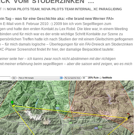
IECK VOM STODERZINKEN …
T
IN
NOVA PILOTS TEAM
,
NOVA PILOTS TEAM INTERNAL
,
XC PARAGLIDING
 ein Tag – was für eine Geschichte aka: »the brand new Werner FAI«
em E-Mail vom 8. Februar 2010 :-) 2009 bin ich vom Segelfliegen zum
gen und hatte den ersten Kontakt zu Lex Robé. Die Idee war, in einem Meeting
inden und für mich war es der erste wichtige Schritt Kontakte zur Szene zu
persönlichen Treffen hatte ich nach Studien der mit einem Gleitschirm geflogenen
e – für mich damals logische – Überlegungen für ein FAI-Dreieck am Stoderzinken
XC-Planer Screenshot findet Ihr hier, der damalige Beipacktext lautete:
iner seite her – ich kanns zwar noch nicht abstimmen mit der richtigen
mit meiner erfahrung beim segelfliegen – aber die saison wird zeigen, wo es mich