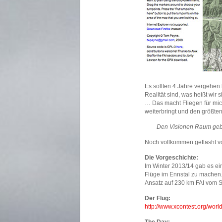
Es sollten 4 Jahre vergehen b
Realität sind, was heißt wir 
… Das macht Fliegen für mich
weiterbringt und den größten
Den Visionen Raum geben
Noch vollkommen geflasht v
Die Vorgeschichte:
Im Winter 2013/14 gab es ei
Flüge im Ennstal zu mache
Ansatz auf 230 km FAI vom St
Der Flug:
http://www.xcontest.org/world