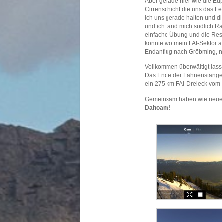
Aber gerade hier wie die Eu
Cirrenschicht die uns das Le
ich uns gerade halten und 
und ich fand mich südlich R
einfache Übung und die Rest
konnte wo mein FAI-Sektor au
Endanflug nach Gröbming, n
Vollkommen überwältigt las
Das Ende der Fahnenstange is
ein 275 km FAI-Dreieck vom
Gemeinsam haben wie neue W
Dahoam!