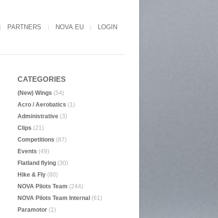
PARTNERS
NOVA.EU
LOGIN
CATEGORIES
(New) Wings
(54)
Acro / Aerobatics
(1)
Administrative
(3)
Clips
(21)
Competitions
(87)
Events
(49)
Flatland flying
(30)
Hike & Fly
(80)
NOVA Pilots Team
(244)
NOVA Pilots Team Internal
(61)
Paramotor
(1)