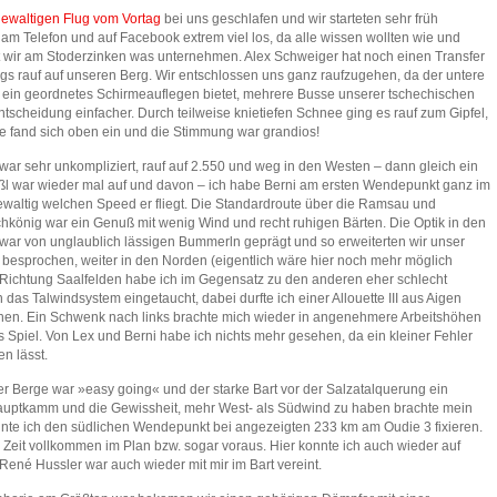
gewaltigen Flug vom Vortag
bei uns geschlafen und wir starteten sehr früh
 am Telefon und auf Facebook extrem viel los, da alle wissen wollten wie und
wir am Stoderzinken was unternehmen. Alex Schweiger hat noch einen Transfer
ngs rauf auf unseren Berg. Wir entschlossen uns ganz raufzugehen, da der untere
ür ein geordnetes Schirmeauflegen bietet, mehrere Busse unserer tschechischen
tscheidung einfacher. Durch teilweise knietiefen Schnee ging es rauf zum Gipfel,
pe fand sich oben ein und die Stimmung war grandios!
 war sehr unkompliziert, rauf auf 2.550 und weg in den Westen – dann gleich ein
ßl war wieder mal auf und davon – ich habe Berni am ersten Wendepunkt ganz im
waltig welchen Speed er fliegt. Die Standardroute über die Ramsau und
könig war ein Genuß mit wenig Wind und recht ruhigen Bärten. Die Optik in den
ar von unglaublich lässigen Bummerln geprägt und so erweiterten wir unser
h besprochen, weiter in den Norden (eigentlich wäre hier noch mehr möglich
Richtung Saalfelden habe ich im Gegensatz zu den anderen eher schlecht
 das Talwindsystem eingetaucht, dabei durfte ich einer Allouette III aus Aigen
en. Ein Schwenk nach links brachte mich wieder in angenehmere Arbeitshöhen
 Spiel. Von Lex und Berni habe ich nichts mehr gesehen, da ein kleiner Fehler
n lässt.
er Berge war »easy going« und der starke Bart vor der Salzatalquerung ein
Hauptkamm und die Gewissheit, mehr West- als Südwind zu haben brachte mein
nte ich den südlichen Wendepunkt bei angezeigten 233 km am Oudie 3 fixieren.
oc. Zeit vollkommen im Plan bzw. sogar voraus. Hier konnte ich auch wieder auf
René Hussler war auch wieder mit mir im Bart vereint.