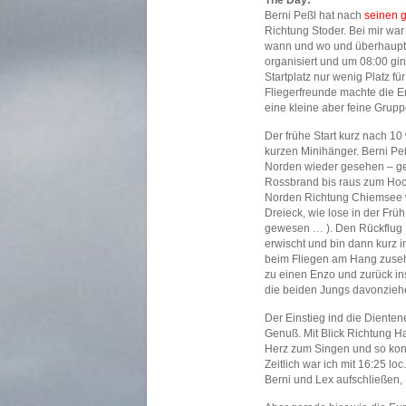
The Day:
Berni Peßl hat nach
seinen 
Richtung Stoder. Bei mir war
wann und wo und überhaupt 
organisiert und um 08:00 gi
Startplatz nur wenig Platz f
Fliegerfreunde machte die En
eine kleine aber feine Grup
Der frühe Start kurz nach 10
kurzen Minihänger. Berni Pe
Norden wieder gesehen – ge
Rossbrand bis raus zum Hoch
Norden Richtung Chiemsee w
Dreieck, wie lose in der Frü
gewesen … ). Den Rückflug 
erwischt und bin dann kurz in
beim Fliegen am Hang zuseh
zu einen Enzo und zurück ins
die beiden Jungs davonziehe
Der Einstieg ind die Dienten
Genuß. Mit Blick Richtung 
Herz zum Singen und so kon
Zeitlich war ich mit 16:25 l
Berni und Lex aufschließen, 