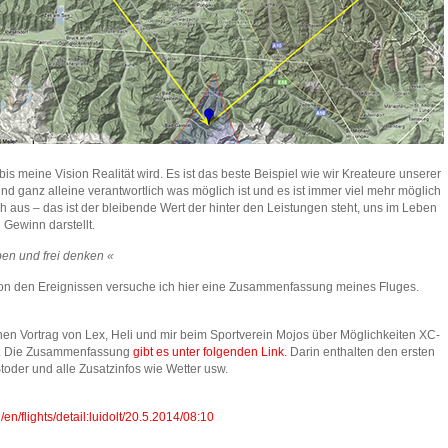
is meine Vision Realität wird. Es ist das beste Beispiel wie wir Kreateure unserer
sind ganz alleine verantwortlich was möglich ist und es ist immer viel mehr möglich
 aus – das ist der bleibende Wert der hinter den Leistungen steht, uns im Leben
 Gewinn darstellt.
 und frei denken «
on den Ereignissen versuche ich hier eine Zusammenfassung meines Fluges.
nen Vortrag von Lex, Heli und mir beim Sportverein Mojos über Möglichkeiten XC-
n. Die Zusammenfassung
gibt es unter folgenden Link.
Darin enthalten den ersten
oder und alle Zusatzinfos wie Wetter usw.
/en/flights/detail:luidolt/20.5.2014/08:10