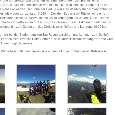
phorie am Größten war bekamen wir einen gehörigen Dämpfer mit einer
ben für ca. 30 Minuten sehr schwer machte. Mit diffusem Licht konnten Lex und
die Phase abwarten. Der Lohn der Geduld war eine Wiederkehr der Sonnenhänge
adstadt wieder auf genialen 3.560 m. Der Heimflug war mit Rückenwind eine
zeit ermöglichte es, das wir in den Osten verlängern bis ich am Oudie 3 sehen
fhört – ich wußte in der Luft schon, das ich ein 251 km FAI-Dreieck geflogen bin.
ochmal hin zum Stoder um das Dreieck zu schließen und Landung 19:25 loc.
sen wir bei der Stodermaut den Tag Revue passieren und kommen zum Schluß:
t noch nicht erreicht. Hätte Berni z.b. sein Dreieck mit uns verlängert, dann wäre
 Stoder möglich gewesen!
ege beschritten und freuen uns auf neue Flüge im Heimrevier:
Dahoam is