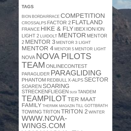
TAGS
COMPETITION
BION
BORDAIRRACE
FLATLAND
FACTOR 2
CROSSALPS
HIKE & FLY
ION
IBEX
ION
FRANCE
MENTOR
MENTOR
LIGHT 2
LUIDOLT
MENTOR 3
2
MENTOR 3 LIGHT
MENTOR 4
MENTOR 5
MENTOR LIGHT
NOVA PILOTS
NOVA
TEAM
ONLINECONTEST
PARAGLIDING
PARAGLIDER
SECTOR
PHANTOM
REDBULL X-ALPS
SOARING
SOAREN
STRECKENFLIEGEN
TANDEM
SUSI
TEAMPILOT
TER MAAT
FAMILY
TILL GOTTBRATH
THERMIK MAGAZIN
TRITON 2
TOWING
TRITON
WINTER
WWW.NOVA-
WINGS.COM