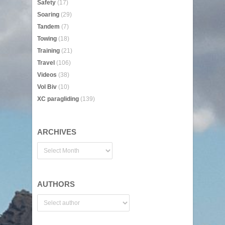
Safety
(17)
Soaring
(29)
Tandem
(7)
Towing
(18)
Training
(21)
Travel
(106)
Videos
(38)
Vol Biv
(10)
XC paragliding
(139)
ARCHIVES
AUTHORS