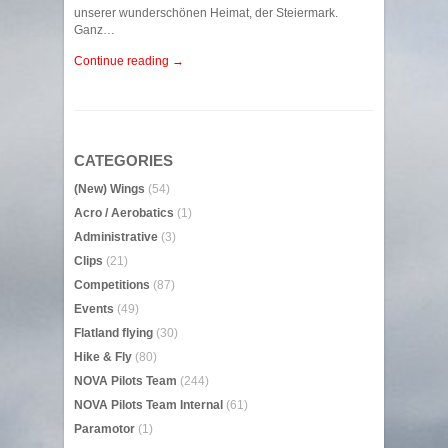
unserer wunderschönen Heimat, der Steiermark.
Ganz…
Continue reading →
CATEGORIES
(New) Wings
(54)
Acro / Aerobatics
(1)
Administrative
(3)
Clips
(21)
Competitions
(87)
Events
(49)
Flatland flying
(30)
Hike & Fly
(80)
NOVA Pilots Team
(244)
NOVA Pilots Team Internal
(61)
Paramotor
(1)