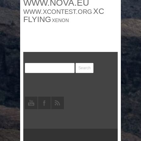
WWW.NOVA.EU
XC
WWW.XCONTEST.ORG
FLYING
XENON